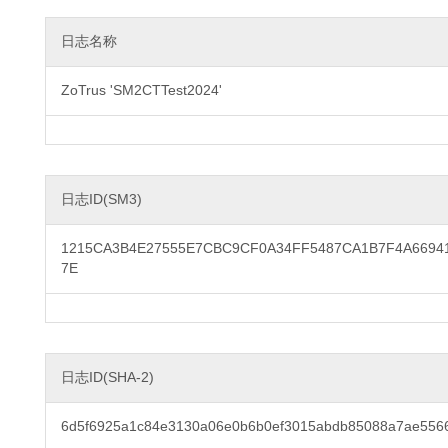
日志名称
ZoTrus 'SM2CTTest2024'
日志ID(SM3)
1215CA3B4E27555E7CBC9CF0A34FF5487CA1B7F4A6694
7E
日志ID(SHA-2)
6d5f6925a1c84e3130a06e0b6b0ef3015abdb85088a7ae556