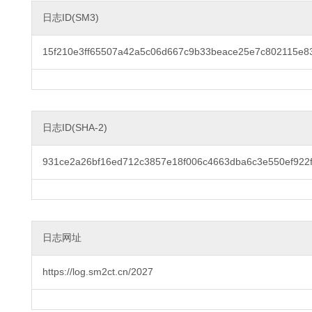
日志ID(SM3)
15f210e3ff65507a42a5c06d667c9b33beace25e7c802115e8
日志ID(SHA-2)
931ce2a26bf16ed712c3857e18f006c4663dba6c3e550ef922
日志网址
https://log.sm2ct.cn/2027