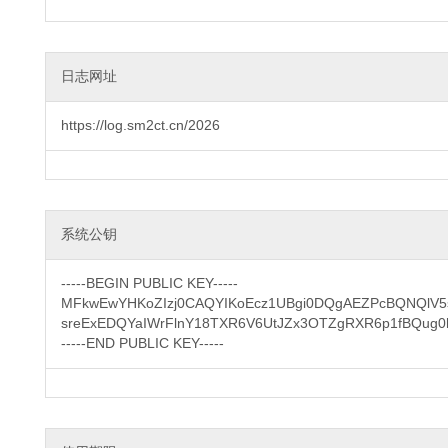
日志网址
https://log.sm2ct.cn/2026
系统公钥
-----BEGIN PUBLIC KEY-----

MFkwEwYHKoZIzj0CAQYIKoEcz1UBgi0DQgAEZPcBQNQlV5s
sreExEDQYaIWrFlnY18TXR6V6UtJZx3OTZgRXR6p1fBQug0h
-----END PUBLIC KEY-----