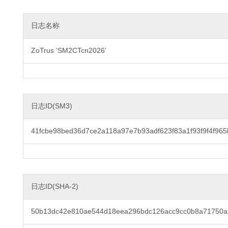
日志名称
ZoTrus ‘SM2CTcn2026’
日志ID(SM3)
41fcbe98bed36d7ce2a118a97e7b93adf623f83a1f93f9f4f96
日志ID(SHA-2)
50b13dc42e810ae544d18eea296bdc126acc9cc0b8a71750