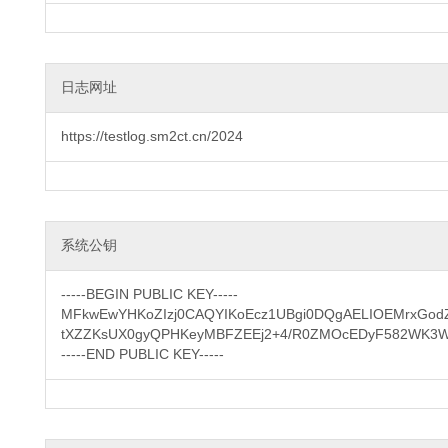
日志网址
https://testlog.sm2ct.cn/2024
系统公钥
-----BEGIN PUBLIC KEY-----

MFkwEwYHKoZIzj0CAQYIKoEcz1UBgi0DQgAELIOEMrxGodZ
tXZZKsUX0gyQPHKeyMBFZEEj2+4/R0ZMOcEDyF582WK3W
-----END PUBLIC KEY-----